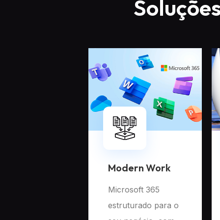
Soluções
Modern Work
Microsoft 365
estruturado para o