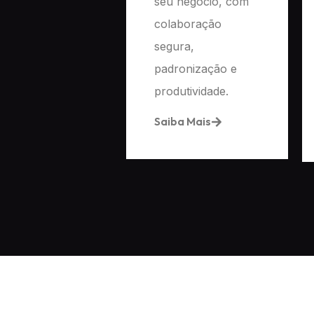
seu negócio, com
colaboração
segura,
padronização e
produtividade.
Saiba Mais