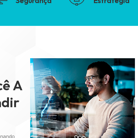
Segurança
Estratégia
cê A
dir
minando