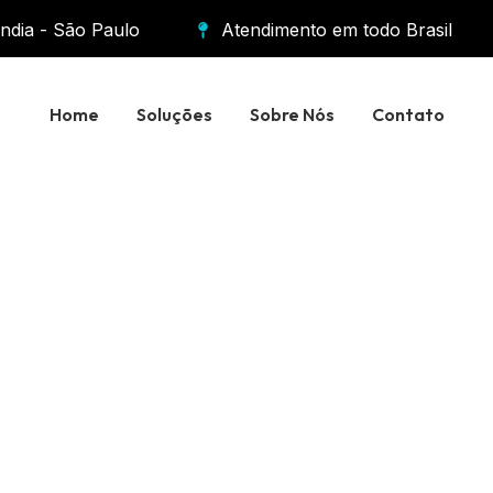
ândia - São Paulo
Atendimento em todo Brasil
Home
Soluções
Sobre Nós
Contato
 Você Busca Confiança
e Irá Nos Enc